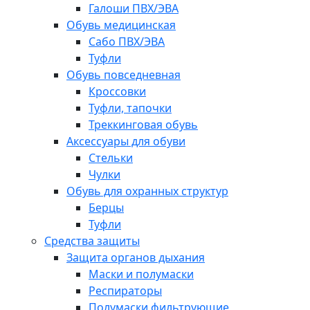
Галоши ПВХ/ЭВА
Обувь медицинская
Сабо ПВХ/ЭВА
Туфли
Обувь повседневная
Кроссовки
Туфли, тапочки
Треккинговая обувь
Аксессуары для обуви
Стельки
Чулки
Обувь для охранных структур
Берцы
Туфли
Средства защиты
Защита органов дыхания
Маски и полумаски
Респираторы
Полумаски фильтрующие