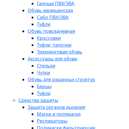
Галоши ПВХ/ЭВА
Обувь медицинская
Сабо ПВХ/ЭВА
Туфли
Обувь повседневная
Кроссовки
Туфли, тапочки
Треккинговая обувь
Аксессуары для обуви
Стельки
Чулки
Обувь для охранных структур
Берцы
Туфли
Средства защиты
Защита органов дыхания
Маски и полумаски
Респираторы
Полумаски фильтрующие