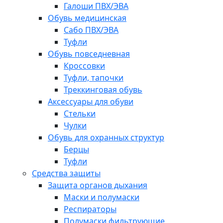
Галоши ПВХ/ЭВА
Обувь медицинская
Сабо ПВХ/ЭВА
Туфли
Обувь повседневная
Кроссовки
Туфли, тапочки
Треккинговая обувь
Аксессуары для обуви
Стельки
Чулки
Обувь для охранных структур
Берцы
Туфли
Средства защиты
Защита органов дыхания
Маски и полумаски
Респираторы
Полумаски фильтрующие