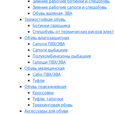
Зимние рабочие ботинки и спецобувь
Зимние рабочие сапоги и спецобувь
Обувь валяная, ЭВА
Термостойкая обувь
Ботинки сварщика
Спецобувь от термических рисков элект
Обувь влагозащитная
Сапоги ПВХ/ЭВА
Сапоги рыбацкие
Полукомбинезоны рыбацкие
Галоши ПВХ/ЭВА
Обувь медицинская
Сабо ПВХ/ЭВА
Туфли
Обувь повседневная
Кроссовки
Туфли, тапочки
Треккинговая обувь
Аксессуары для обуви