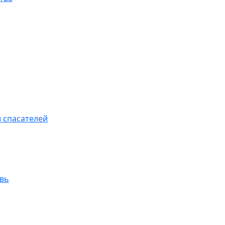
 спасателей
увь