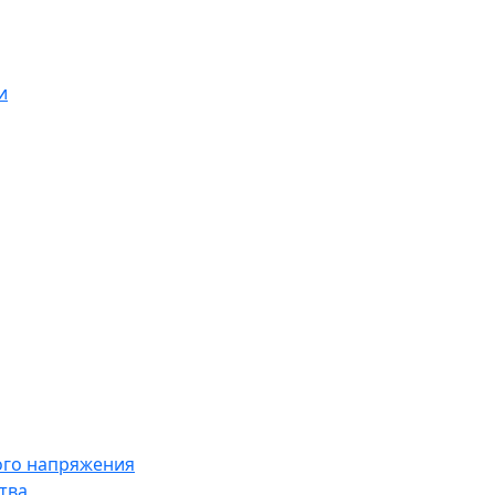
и
ого напряжения
тва