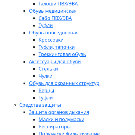
Галоши ПВХ/ЭВА
Обувь медицинская
Сабо ПВХ/ЭВА
Туфли
Обувь повседневная
Кроссовки
Туфли, тапочки
Треккинговая обувь
Аксессуары для обуви
Стельки
Чулки
Обувь для охранных структур
Берцы
Туфли
Средства защиты
Защита органов дыхания
Маски и полумаски
Респираторы
Полумаски фильтрующие