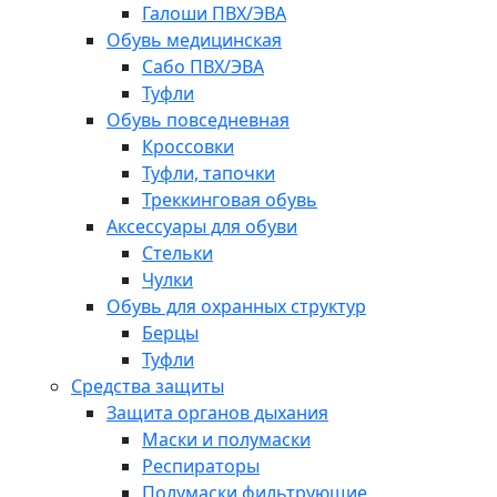
Галоши ПВХ/ЭВА
Обувь медицинская
Сабо ПВХ/ЭВА
Туфли
Обувь повседневная
Кроссовки
Туфли, тапочки
Треккинговая обувь
Аксессуары для обуви
Стельки
Чулки
Обувь для охранных структур
Берцы
Туфли
Средства защиты
Защита органов дыхания
Маски и полумаски
Респираторы
Полумаски фильтрующие