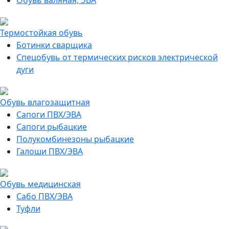
Обувь валяная, ЭВА
Термостойкая обувь
Ботинки сварщика
Спецобувь от термических рисков электрической
дуги
Обувь влагозащитная
Сапоги ПВХ/ЭВА
Сапоги рыбацкие
Полукомбинезоны рыбацкие
Галоши ПВХ/ЭВА
Обувь медицинская
Сабо ПВХ/ЭВА
Туфли