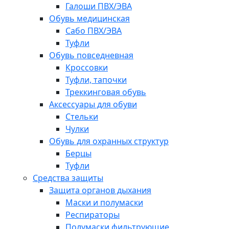
Галоши ПВХ/ЭВА
Обувь медицинская
Сабо ПВХ/ЭВА
Туфли
Обувь повседневная
Кроссовки
Туфли, тапочки
Треккинговая обувь
Аксессуары для обуви
Стельки
Чулки
Обувь для охранных структур
Берцы
Туфли
Средства защиты
Защита органов дыхания
Маски и полумаски
Респираторы
Полумаски фильтрующие