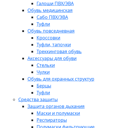
Галоши ПВХ/ЭВА
Обувь медицинская
Сабо ПВХ/ЭВА
Туфли
Обувь повседневная
Кроссовки
Туфли, тапочки
Треккинговая обувь
Аксессуары для обуви
Стельки
Чулки
Обувь для охранных структур
Берцы
Туфли
Средства защиты
Защита органов дыхания
Маски и полумаски
Респираторы
Полумаски фильтрующие