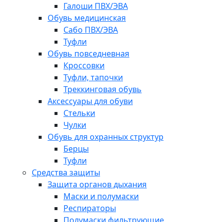
Галоши ПВХ/ЭВА
Обувь медицинская
Сабо ПВХ/ЭВА
Туфли
Обувь повседневная
Кроссовки
Туфли, тапочки
Треккинговая обувь
Аксессуары для обуви
Стельки
Чулки
Обувь для охранных структур
Берцы
Туфли
Средства защиты
Защита органов дыхания
Маски и полумаски
Респираторы
Полумаски фильтрующие