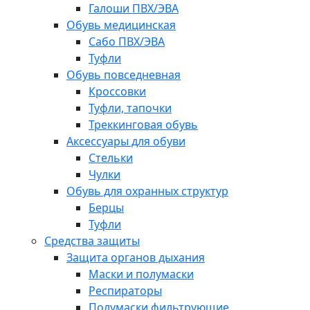
Галоши ПВХ/ЭВА
Обувь медицинская
Сабо ПВХ/ЭВА
Туфли
Обувь повседневная
Кроссовки
Туфли, тапочки
Треккинговая обувь
Аксессуары для обуви
Стельки
Чулки
Обувь для охранных структур
Берцы
Туфли
Средства защиты
Защита органов дыхания
Маски и полумаски
Респираторы
Полумаски фильтрующие