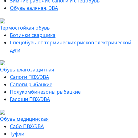
Зимние рабочие сапоги и спецобувь
Обувь валяная, ЭВА
Термостойкая обувь
Ботинки сварщика
Спецобувь от термических рисков электрической
дуги
Обувь влагозащитная
Сапоги ПВХ/ЭВА
Сапоги рыбацкие
Полукомбинезоны рыбацкие
Галоши ПВХ/ЭВА
Обувь медицинская
Сабо ПВХ/ЭВА
Туфли