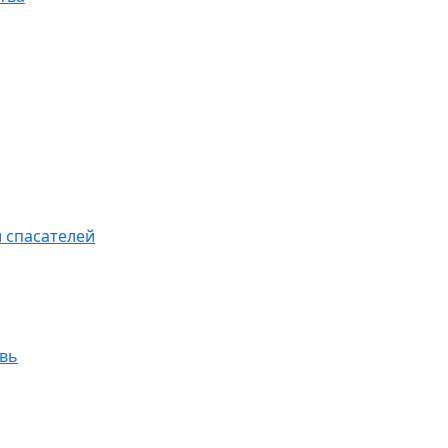
 спасателей
увь