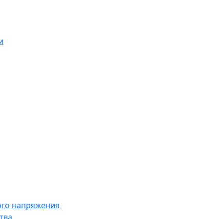
и
ого напряжения
тва