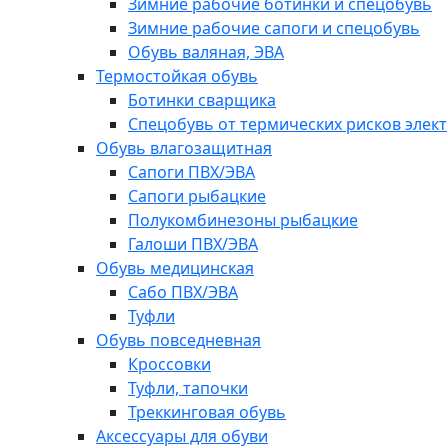
Зимние рабочие ботинки и спецобувь
Зимние рабочие сапоги и спецобувь
Обувь валяная, ЭВА
Термостойкая обувь
Ботинки сварщика
Спецобувь от термических рисков элект
Обувь влагозащитная
Сапоги ПВХ/ЭВА
Сапоги рыбацкие
Полукомбинезоны рыбацкие
Галоши ПВХ/ЭВА
Обувь медицинская
Сабо ПВХ/ЭВА
Туфли
Обувь повседневная
Кроссовки
Туфли, тапочки
Треккинговая обувь
Аксессуары для обуви