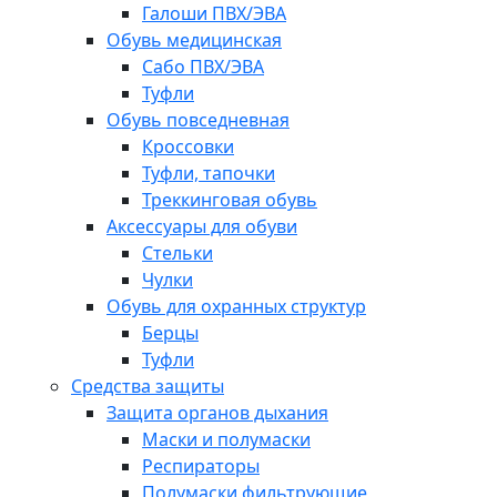
Галоши ПВХ/ЭВА
Обувь медицинская
Сабо ПВХ/ЭВА
Туфли
Обувь повседневная
Кроссовки
Туфли, тапочки
Треккинговая обувь
Аксессуары для обуви
Стельки
Чулки
Обувь для охранных структур
Берцы
Туфли
Средства защиты
Защита органов дыхания
Маски и полумаски
Респираторы
Полумаски фильтрующие