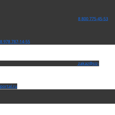
8 800 775-45-53
8 978 787-14-55
zakaz@siz-
portal.ru