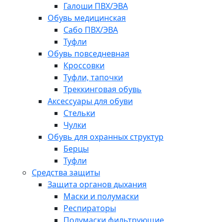
Галоши ПВХ/ЭВА
Обувь медицинская
Сабо ПВХ/ЭВА
Туфли
Обувь повседневная
Кроссовки
Туфли, тапочки
Треккинговая обувь
Аксессуары для обуви
Стельки
Чулки
Обувь для охранных структур
Берцы
Туфли
Средства защиты
Защита органов дыхания
Маски и полумаски
Респираторы
Полумаски фильтрующие