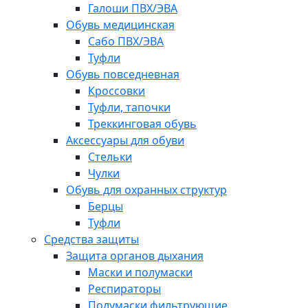
Галоши ПВХ/ЭВА
Обувь медицинская
Сабо ПВХ/ЭВА
Туфли
Обувь повседневная
Кроссовки
Туфли, тапочки
Треккинговая обувь
Аксессуары для обуви
Стельки
Чулки
Обувь для охранных структур
Берцы
Туфли
Средства защиты
Защита органов дыхания
Маски и полумаски
Респираторы
Полумаски фильтрующие