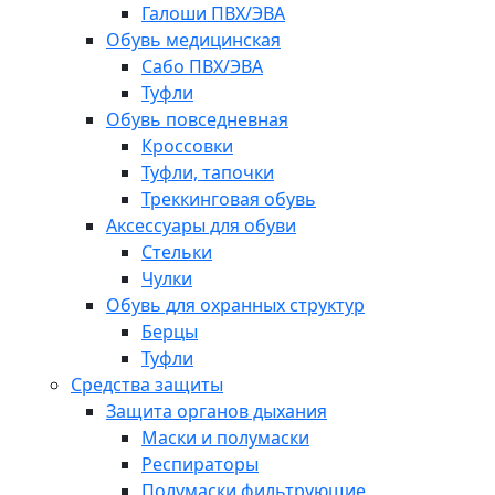
Галоши ПВХ/ЭВА
Обувь медицинская
Сабо ПВХ/ЭВА
Туфли
Обувь повседневная
Кроссовки
Туфли, тапочки
Треккинговая обувь
Аксессуары для обуви
Стельки
Чулки
Обувь для охранных структур
Берцы
Туфли
Средства защиты
Защита органов дыхания
Маски и полумаски
Респираторы
Полумаски фильтрующие