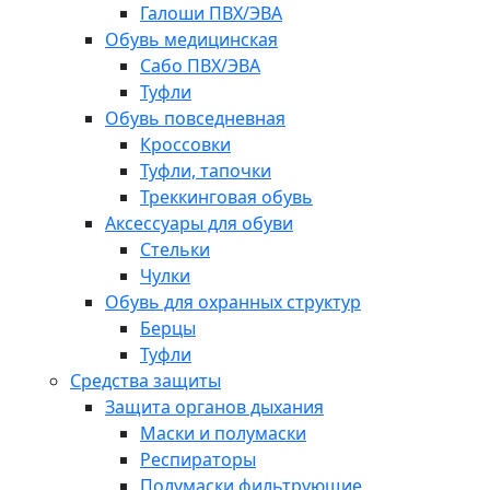
Галоши ПВХ/ЭВА
Обувь медицинская
Сабо ПВХ/ЭВА
Туфли
Обувь повседневная
Кроссовки
Туфли, тапочки
Треккинговая обувь
Аксессуары для обуви
Стельки
Чулки
Обувь для охранных структур
Берцы
Туфли
Средства защиты
Защита органов дыхания
Маски и полумаски
Респираторы
Полумаски фильтрующие