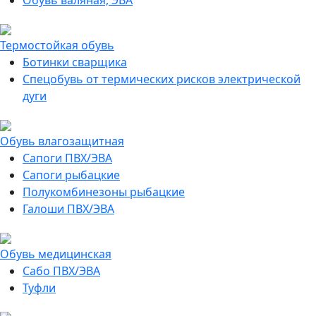
Обувь валяная, ЭВА
Термостойкая обувь
Ботинки сварщика
Спецобувь от термических рисков электрической
дуги
Обувь влагозащитная
Сапоги ПВХ/ЭВА
Сапоги рыбацкие
Полукомбинезоны рыбацкие
Галоши ПВХ/ЭВА
Обувь медицинская
Сабо ПВХ/ЭВА
Туфли